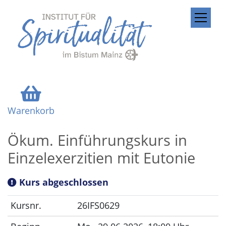
ZUM INHALT SPRINGEN
Warenkorb
Ökum. Einführungskurs in
Einzelexerzitien mit Eutonie
Kurs abgeschlossen
Kursnr.
26IFS0629