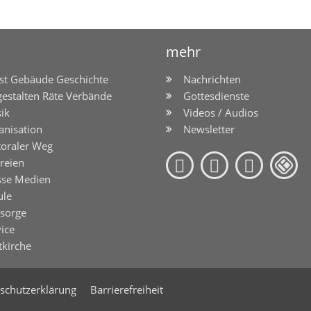
mehr
st Gebäude Geschichte
Nachrichten
gestalten Räte Verbände
Gottesdienste
ik
Videos / Audios
anisation
Newsletter
toraler Weg
reien
sse Medien
ule
lsorge
ice
tkirche
schutzerklärung
Barrierefreiheit