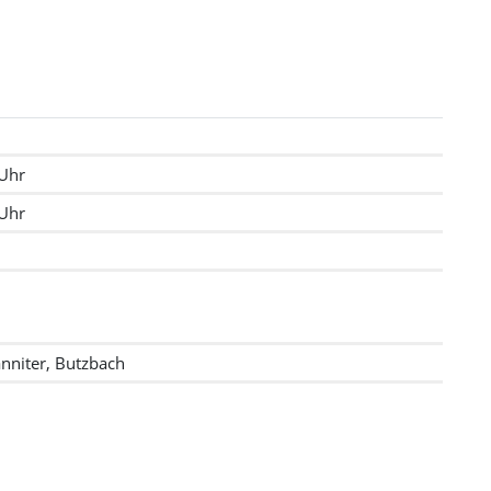
 Uhr
 Uhr
anniter, Butzbach