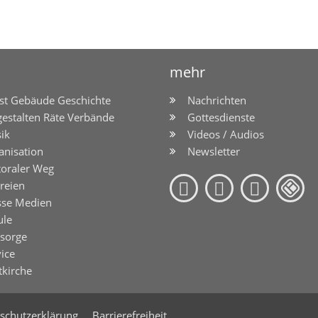
mehr
st Gebäude Geschichte
Nachrichten
gestalten Räte Verbände
Gottesdienste
ik
Videos / Audios
anisation
Newsletter
toraler Weg
reien
sse Medien
ule
lsorge
ice
tkirche
schutzerklärung
Barrierefreiheit