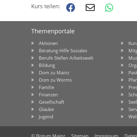
Kurs teilen:
Themenportale
Aktionen
Kun
Beratung Hilfe Soziales
Mit
Berufe Stellen Arbeitswelt
Mus
Bildung
Org
Dom zu Mainz
Pas
Dom zu Worms
Pfar
Familie
Pre
Finanzen
Sch
Gesellschaft
See
Glaube
Serv
Jugend
Wel
© Bistum Mainz
Sitemap
Impressum
Daten