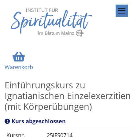
ZUM INHALT SPRINGEN
Warenkorb
Einführungskurs zu
Ignatianischen Einzelexerzitien
(mit Körperübungen)
Kurs abgeschlossen
Kursnr.
25IFS0714